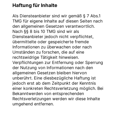
Mobil: +49 176 277 50 500
entnehmen Sie unserer unter diesem Text
Haftung für Inhalte
aufgeführten Datenschutzerklärung.
Inhaber: Christian Hinzmann
Als Diensteanbieter sind wir gemäß § 7 Abs.1
Datenerfassung auf dieser Website
TMG für eigene Inhalte auf diesen Seiten nach
Umsatzsteuer-Identifikationsnummer gemäß
Wer ist verantwortlich für die Datenerfassung
den allgemeinen Gesetzen verantwortlich.
§27 a Umsatzsteuergesetz:
auf dieser Website?
Nach §§ 8 bis 10 TMG sind wir als
DE 283623660
Diensteanbieter jedoch nicht verpflichtet,
Die Datenverarbeitung auf dieser Website
übermittelte oder gespeicherte fremde
erfolgt durch den Websitebetreiber. Dessen
Informationen zu überwachen oder nach
Kontaktdaten können Sie dem Impressum
Verantwortlich für den Inhalt nach § 55 Abs. 2
Umständen zu forschen, die auf eine
dieser Website entnehmen.
RStV:
rechtswidrige Tätigkeit hinweisen.
Verpflichtungen zur Entfernung oder Sperrung
Wie erfassen wir Ihre Daten?
Name: Christian Hinzmann
der Nutzung von Informationen nach den
Strasse: Friedhofsweg 5
allgemeinen Gesetzen bleiben hiervon
Ihre Daten werden zum einen dadurch erhoben,
PLZ/Ort: 12529 Großziethen
unberührt. Eine diesbezügliche Haftung ist
dass Sie uns diese mitteilen. Hierbei kann es
E-Mail: info@blauweb.de
jedoch erst ab dem Zeitpunkt der Kenntnis
sich z. B. um Daten handeln, die Sie in ein
Telefon: +49 3379 591 001
einer konkreten Rechtsverletzung möglich. Bei
Kontaktformular eingeben.
Telefax: +49 3379 591 002
Bekanntwerden von entsprechenden
Mobil: +49 176 277 50 500
Rechtsverletzungen werden wir diese Inhalte
Andere Daten werden automatisch beim
umgehend entfernen.
Besuch der Website durch unsere IT-Systeme
erfasst. Das sind vor allem technische Daten
Quellenangaben für die verwendeten Bilder
Haftung für Links
(z. B. Internetbrowser, Betriebssystem oder
und Grafiken: